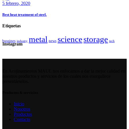
5 febrero, 2020
Best heat treatment of steel.
Etiquetas
metal
science
storage
bussines
news
industry
tech
Instagram
En Acojinamientos MAUL nos enfocamos a dar la mejor calidad en
nuestros productos y servicios de los cuales nos enorgullece
presentárselos.
Productos & servicios
Inicio
Nosotros
Productos
Contacto