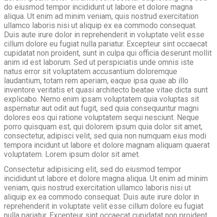
do eiusmod tempor incididunt ut labore et dolore magna
aliqua. Ut enim ad minim veniam, quis nostrud exercitation
ullamco laboris nisi ut aliquip ex ea commodo consequat.
Duis aute irure dolor in reprehenderit in voluptate velit esse
cillum dolore eu fugiat nulla pariatur. Excepteur sint occaecat
cupidatat non proident, sunt in culpa qui officia deserunt mollit
anim id est laborum. Sed ut perspiciatis unde omnis iste
natus error sit voluptatem accusantium doloremque
laudantium, totam rem aperiam, eaque ipsa quae ab illo
inventore veritatis et quasi architecto beatae vitae dicta sunt
explicabo. Nemo enim ipsam voluptatem quia voluptas sit
aspernatur aut odit aut fugit, sed quia consequuntur magni
dolores eos qui ratione voluptatem sequi nesciunt. Neque
porro quisquam est, qui dolorem ipsum quia dolor sit amet,
consectetur, adipisci velit, sed quia non numquam eius modi
tempora incidunt ut labore et dolore magnam aliquam quaerat
voluptatem. Lorem ipsum dolor sit amet.
Consectetur adipisicing elit, sed do eiusmod tempor
incididunt ut labore et dolore magna aliqua. Ut enim ad minim
veniam, quis nostrud exercitation ullamco laboris nisi ut
aliquip ex ea commodo consequat. Duis aute irure dolor in
reprehenderit in voluptate velit esse cillum dolore eu fugiat
nulla pariatur. Excepteur sint occaecat cupidatat non proident,