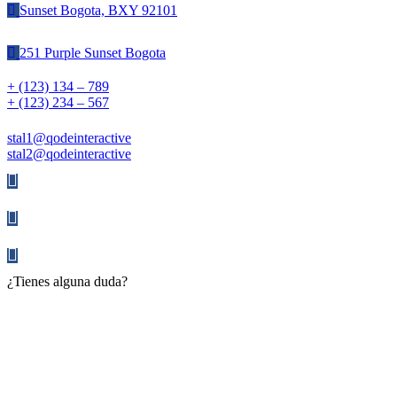
Sunset Bogota, BXY 92101
251 Purple Sunset Bogota
+ (123) 134 – 789
+ (123) 234 – 567
stal1@qodeinteractive
stal2@qodeinteractive
¿Tienes alguna duda?