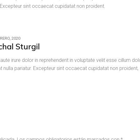
.Excepteur sint occaecat cupidatat non proident.
BRERO, 2020
chal Sturgil
 aute irure dolor in reprehenderit in voluptate velit esse cillum do
at nulla pariatur. Excepteur sint occaecat cupidatat non proident, 
blicada.
Los campos obligatorios están marcados con
*