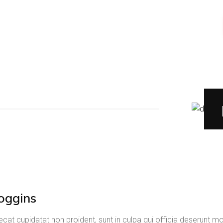
oggins
cat cupidatat non proident, sunt in culpa qui officia deserunt mol