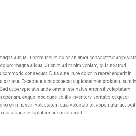
magna aliqua. Lorem ipsum dolor sit amet consectetur adipisicing
 dolore magna aliqua. Ut enim ad minim veniam, quis nostrud
 ea commodo consequat. Duis aute irure dolor in reprehenderit in
la pariatur. Excepteur sint occaecat cupidatat non proident, sunt i
. Sed ut perspiciatis unde omnis iste natus error sit voluptatem
periam, eaque ipsa quae ab illo inventore veritatis et quasi
Nemo enim ipsam voluptatem quia voluptas sit aspernatur aut odit
s qui ratione voluptatem sequi nesciunt.