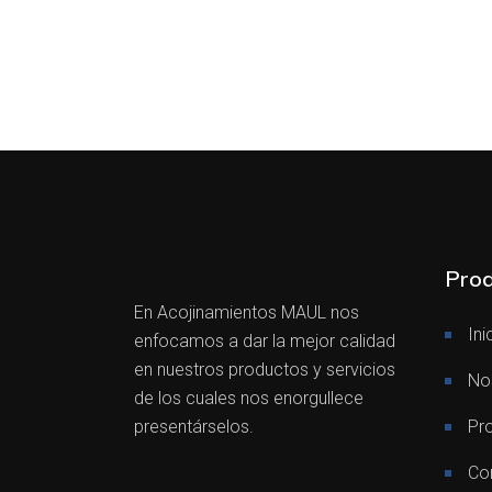
Prod
En Acojinamientos MAUL nos
Ini
enfocamos a dar la mejor calidad
en nuestros productos y servicios
No
de los cuales nos enorgullece
presentárselos.
Pr
Co