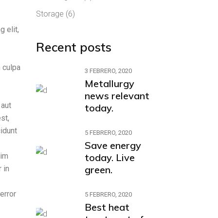
Storage
(6)
 elit,
Recent posts
n culpa
3 FEBRERO, 2020
Metallurgy
news relevant
 aut
today.
st,
idunt
5 FEBRERO, 2020
Save energy
nim
today. Live
green.
 in
error
5 FEBRERO, 2020
Best heat