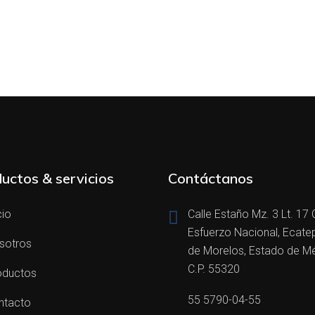
uctos & servicios
Contáctanos
cio
Calle Estaño Mz. 3 Lt. 17 
Esfuerzo Nacional, Ecate
sotros
de Morelos, Estado de M
C.P. 55320
oductos
55 5790-04-55
ntacto