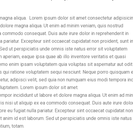
magna aliqua. Lorem ipsum dolor sit amet consectetur adipisicing
 dolore magna aliqua. Ut enim ad minim veniam, quis nostrud
 ea commodo consequat. Duis aute irure dolor in reprehenderit in
la pariatur. Excepteur sint occaecat cupidatat non proident, sunt i
. Sed ut perspiciatis unde omnis iste natus error sit voluptatem
periam, eaque ipsa quae ab illo inventore veritatis et quasi
Nemo enim ipsam voluptatem quia voluptas sit aspernatur aut odit
s qui ratione voluptatem sequi nesciunt. Neque porro quisquam e
etur, adipisci velit, sed quia non numquam eius modi tempora inc
luptatem. Lorem ipsum dolor sit amet.
empor incididunt ut labore et dolore magna aliqua. Ut enim ad mi
is nisi ut aliquip ex ea commodo consequat. Duis aute irure dolor
ore eu fugiat nulla pariatur. Excepteur sint occaecat cupidatat non
lit anim id est laborum. Sed ut perspiciatis unde omnis iste natus 
tium, totam.