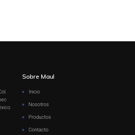
Sobre Maul
Col.
Inicio
pec
Nosotros
éxico.
Productos
Contacto