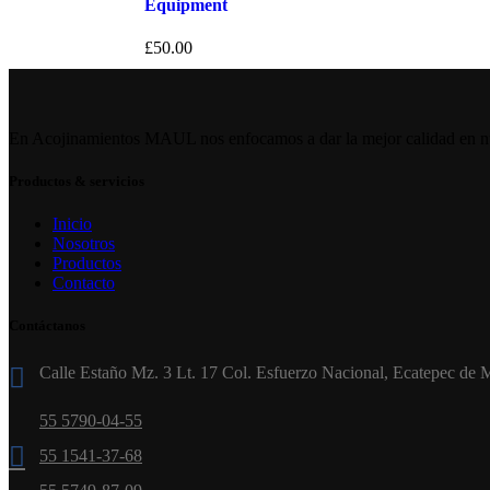
Equipment
£
50.00
En Acojinamientos MAUL nos enfocamos a dar la mejor calidad en nues
Productos & servicios
Inicio
Nosotros
Productos
Contacto
Contáctanos
Calle Estaño Mz. 3 Lt. 17 Col. Esfuerzo Nacional, Ecatepec de 
55 5790-04-55
55 1541-37-68