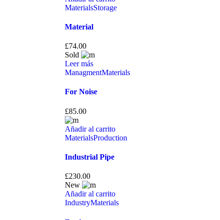
Materials
Storage
Material
£
74.00
Sold
Leer más
Managment
Materials
For Noise
£
85.00
Añadir al carrito
Materials
Production
Industrial Pipe
£
230.00
New
Añadir al carrito
Industry
Materials