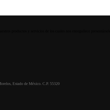
tros productos y servicios de los cuales nos enorgullece presentársel
Morelos, Estado de México. C.P. 55320